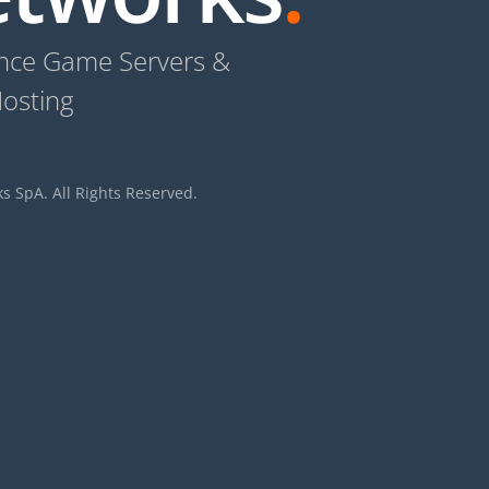
nce Game Servers &
osting
EMPRESA
 SpA. All Rights Reserved.
Contact Us
Anuncios
Terms of Service
Política de Privacidad