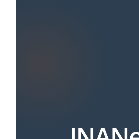
KNOWLEDGEBASE
NETWORK STATUS
AFFILIATES
CO
IS LIVE! DEPLOY YOUR ZERO-
Get
OW!
¡Tu Primera Vez Aquí!
INANe
Gracias por visitarnos. Queremos ayudarte a iniciar tu
proyecto con el pie derecho.