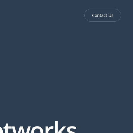
0
Contact Us
SHOPPING CART
NTACT US
ACCOUNT
 your server today!
ORDER NOW!
×
tworks
.